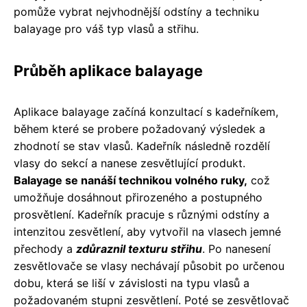
pomůže vybrat nejvhodnější odstíny a techniku
balayage pro váš typ vlasů a střihu.
Průběh aplikace balayage
Aplikace balayage začíná konzultací s kadeřníkem,
během které se probere požadovaný výsledek a
zhodnotí se stav vlasů. Kadeřník následně rozdělí
vlasy do sekcí a nanese zesvětlující produkt.
Balayage se nanáší technikou volného ruky,
což
umožňuje dosáhnout přirozeného a postupného
prosvětlení. Kadeřník pracuje s různými odstíny a
intenzitou zesvětlení, aby vytvořil na vlasech jemné
přechody a
zdůraznil texturu střihu
. Po nanesení
zesvětlovače se vlasy nechávají působit po určenou
dobu, která se liší v závislosti na typu vlasů a
požadovaném stupni zesvětlení. Poté se zesvětlovač