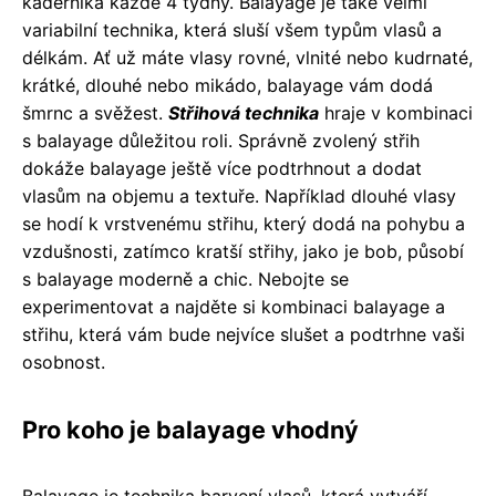
kadeřníka každé 4 týdny. Balayage je také velmi
variabilní technika, která sluší všem typům vlasů a
délkám. Ať už máte vlasy rovné, vlnité nebo kudrnaté,
krátké, dlouhé nebo mikádo, balayage vám dodá
šmrnc a svěžest.
Střihová technika
hraje v kombinaci
s balayage důležitou roli. Správně zvolený střih
dokáže balayage ještě více podtrhnout a dodat
vlasům na objemu a textuře. Například dlouhé vlasy
se hodí k vrstvenému střihu, který dodá na pohybu a
vzdušnosti, zatímco kratší střihy, jako je bob, působí
s balayage moderně a chic. Nebojte se
experimentovat a najděte si kombinaci balayage a
střihu, která vám bude nejvíce slušet a podtrhne vaši
osobnost.
Pro koho je balayage vhodný
Balayage je technika barvení vlasů, která vytváří