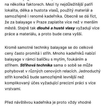
na několika faktorech. Mezi ty nejdůležitější patří
lokalita, délka a hustota vlasů, použitý materiál a
samozřejmě i renomé kadeřníka. Obecně se dá říct,
že za balayage v Praze zaplatíte více než v menším
městě. Stejně tak
dlouhé a husté vlasy
vyžadují více
práce a materiálu, a proto bude cena vyšší.
Kromě samotné techniky balayage se do celkové
ceny často promítá i střih. Mnoho kadeřníků nabízí
balayage v rámci balíčku s mytím, foukáním a
střihem.
Střihová technika
sama o sobě se může
pohybovat v různých cenových relacích. Jednoduchý
střih konečků bude samozřejmě levnější než
komplikovaný účes vyžadující precizní práci s více
vrstvami.
Před návštěvou kadeřníka je proto vždy vhodné