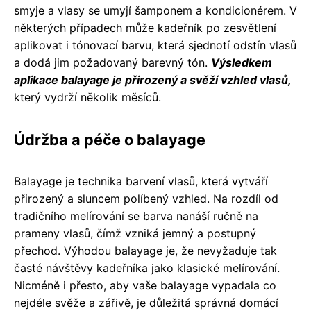
smyje a vlasy se umyjí šamponem a kondicionérem. V
některých případech může kadeřník po zesvětlení
aplikovat i tónovací barvu, která sjednotí odstín vlasů
a dodá jim požadovaný barevný tón.
Výsledkem
aplikace balayage je přirozený a svěží vzhled vlasů,
který vydrží několik měsíců.
Údržba a péče o balayage
Balayage je technika barvení vlasů, která vytváří
přirozený a sluncem políbený vzhled. Na rozdíl od
tradičního melírování se barva nanáší ručně na
prameny vlasů, čímž vzniká jemný a postupný
přechod. Výhodou balayage je, že nevyžaduje tak
časté návštěvy kadeřníka jako klasické melírování.
Nicméně i přesto, aby vaše balayage vypadala co
nejdéle svěže a zářivě, je důležitá správná domácí