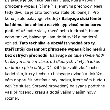
přirozeně vypadající melír s jemnými přechody. Není
tedy divu, že je tato technika stále oblíbenější. Pro
koho je ale balayage vhodný?
Balayage sluší téměř
každému, bez ohledu na věk, typ vlasů nebo barvu
pleti.
Ať už máte vlasy rovné nebo kudrnaté, blond
nebo tmavé, balayage vám dodá svěží a moderní
vzhled.
Tato technika je obzvlášť vhodná pro ty,
kteří chtějí dosáhnout přirozeně vypadajícího melíru
bez ostrých přechodů.
Balayage se také skvěle hodí
k různým střihům vlasů, od dlouhých vlnitých loken
po krátké pixie střihy.
Důležité je zvolit zkušeného
kadeřníka, který techniku balayage ovládá a dokáže
vám doporučit odstíny a styl melíru, které vám budou
nejvíce slušet. Správně provedený balayage podtrhne
vaši přirozenou krásu a dodá vašim vlasům nový
rozměr.