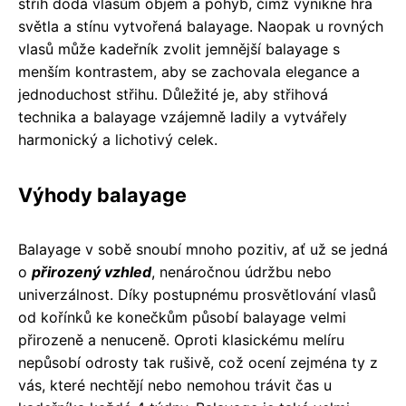
střih dodá vlasům objem a pohyb, čímž vynikne hra
světla a stínu vytvořená balayage. Naopak u rovných
vlasů může kadeřník zvolit jemnější balayage s
menším kontrastem, aby se zachovala elegance a
jednoduchost střihu. Důležité je, aby střihová
technika a balayage vzájemně ladily a vytvářely
harmonický a lichotivý celek.
Výhody balayage
Balayage v sobě snoubí mnoho pozitiv, ať už se jedná
o
přirozený vzhled
, nenáročnou údržbu nebo
univerzálnost. Díky postupnému prosvětlování vlasů
od kořínků ke konečkům působí balayage velmi
přirozeně a nenuceně. Oproti klasickému melíru
nepůsobí odrosty tak rušivě, což ocení zejména ty z
vás, které nechtějí nebo nemohou trávit čas u