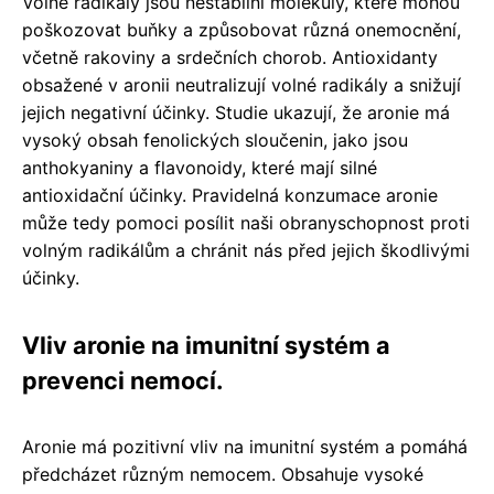
Volné radikály jsou nestabilní molekuly, které mohou
poškozovat buňky a způsobovat různá onemocnění,
včetně rakoviny a srdečních chorob. Antioxidanty
obsažené v aronii neutralizují volné radikály a snižují
jejich negativní účinky. Studie ukazují, že aronie má
vysoký obsah fenolických sloučenin, jako jsou
anthokyaniny a flavonoidy, které mají silné
antioxidační účinky. Pravidelná konzumace aronie
může tedy pomoci posílit naši obranyschopnost proti
volným radikálům a chránit nás před jejich škodlivými
účinky.
Vliv aronie na imunitní systém a
prevenci nemocí.
Aronie má pozitivní vliv na imunitní systém a pomáhá
předcházet různým nemocem. Obsahuje vysoké