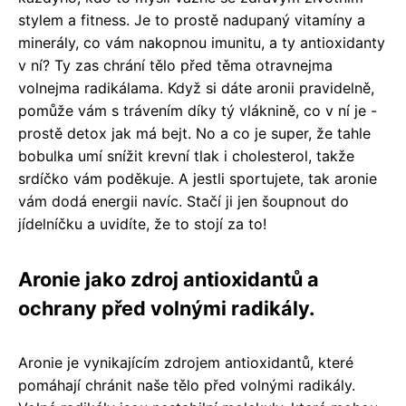
stylem a fitness. Je to prostě nadupaný vitamíny a
minerály, co vám nakopnou imunitu, a ty antioxidanty
v ní? Ty zas chrání tělo před těma otravnejma
volnejma radikálama. Když si dáte aronii pravidelně,
pomůže vám s trávením díky tý vláknině, co v ní je -
prostě detox jak má bejt. No a co je super, že tahle
bobulka umí snížit krevní tlak i cholesterol, takže
srdíčko vám poděkuje. A jestli sportujete, tak aronie
vám dodá energii navíc. Stačí ji jen šoupnout do
jídelníčku a uvidíte, že to stojí za to!
Aronie jako zdroj antioxidantů a
ochrany před volnými radikály.
Aronie je vynikajícím zdrojem antioxidantů, které
pomáhají chránit naše tělo před volnými radikály.