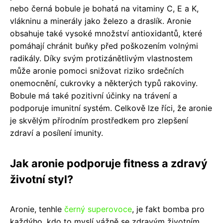
nebo černá bobule je bohatá na vitaminy C, E a K,
vlákninu a minerály jako železo a draslík. Aronie
obsahuje také vysoké množství antioxidantů, které
pomáhají chránit buňky před poškozením volnými
radikály. Díky svým protizánětlivým vlastnostem
může aronie pomoci snižovat riziko srdečních
onemocnění, cukrovky a některých typů rakoviny.
Bobule má také pozitivní účinky na trávení a
podporuje imunitní systém. Celkově lze říci, že aronie
je skvělým přírodním prostředkem pro zlepšení
zdraví a posílení imunity.
Jak aronie podporuje fitness a zdravý
životní styl?
Aronie, tenhle
černý superovoce
, je fakt bomba pro
každýho, kdo to myslí vážně se zdravým životním