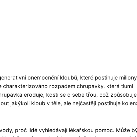
enerativní onemocnění kloubů, které postihuje miliony 
e charakterizováno rozpadem chrupavky, která tlumí
hrupavka eroduje, kosti se o sebe třou, což způsobuje
ut jakýkoli kloub v těle, ale nejčastěji postihuje kolen
důvody, proč lidé vyhledávají lékařskou pomoc. Může b