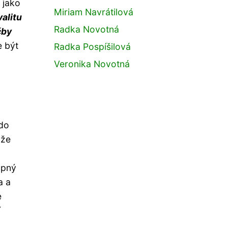
 jako
Miriam Navrátilová
alitu
Radka Novotná
čby
 být
Radka Pospíšilová
Veronika Novotná
 do
 že
upný
a a
e
í