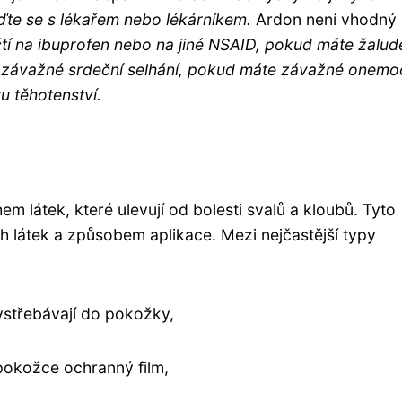
aďte se s lékařem nebo lékárníkem.
Ardon není vhodný 
čtí na ibuprofen nebo na jiné NSAID, pokud máte žalud
 závažné srdeční selhání, pokud máte závažné onemo
ru těhotenství.
em látek, které ulevují od bolesti svalů a kloubů. Tyto
ch látek a způsobem aplikace. Mezi nejčastější typy
 vstřebávají do pokožky,
 pokožce ochranný film,