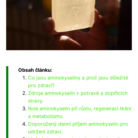
Obsah článku:
Co jsou aminokyseliny a proč jsou důležité
pro zdraví?
Zdroje aminokyselin v potravě a doplňcích
stravy.
Role aminokyselin při růstu, regeneraci tkání
a metabolismu.
Doporučený denní příjem aminokyselin pro
udržení zdraví.