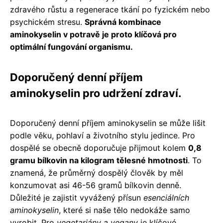
zdravého růstu a regenerace tkání po fyzickém nebo
psychickém stresu.
Správná kombinace
aminokyselin v potravě je proto klíčová pro
optimální fungování organismu.
Doporučený denní příjem
aminokyselin pro udržení zdraví.
Doporučený denní příjem aminokyselin se může lišit
podle věku, pohlaví a životního stylu jedince. Pro
dospělé se obecně doporučuje přijmout kolem
0,8
gramu bílkovin na kilogram tělesné hmotnosti
. To
znamená, že průměrný dospělý člověk by měl
konzumovat asi 46-56 gramů bílkovin denně.
Důležité je zajistit vyvážený přísun
esenciálních
aminokyselin
, které si naše tělo nedokáže samo
vyrobit. Pro
vegetariány a vegany
je klíčové