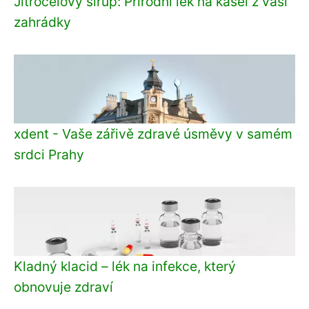
Jitrocelový sirup: Přírodní lék na kašel z vaší
zahrádky
xdent - Vaše zářivě zdravé úsměvy v samém
srdci Prahy
Kladný klacid – lék na infekce, který
obnovuje zdraví