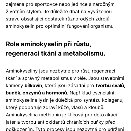
zejména pro sportovce nebo jedince s náročným
životním stylem. Je důležité dbát na vyváženou
stravu obsahující dostatek různorodých zdrojů
aminokyselin pro optimální fungování organismu.
Role aminokyselin při růstu,
regeneraci tkání a metabolismu.
Aminokyseliny jsou nezbytné pro růst, regeneraci
tkání a správný metabolismus v těle. Jsou stavebními
kameny
bílkovin
, které jsou zásadní pro
tvorbu svalů,
buněk, enzymů a hormonů
. Například esenciální
aminokyselina lysin je důležitá pro syntézu kolagenu,
který podporuje zdraví kůže, vlasů a kloubů.
Aminokyselina methionin je klíčová pro detoxikaci
jater a tvorbu antioxidantů chránících buňky před
poškozením. Tyto procesy jsou nezbytné pro udržení