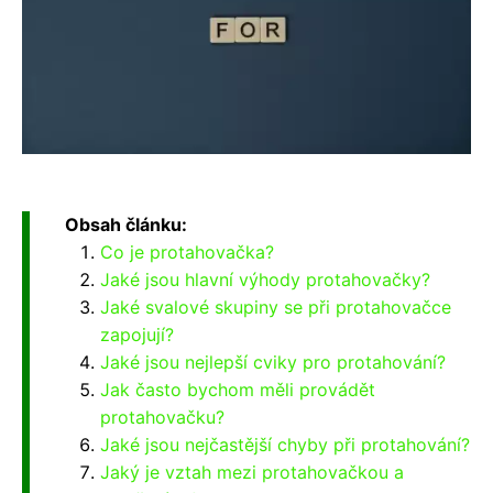
Obsah článku:
Co je protahovačka?
Jaké jsou hlavní výhody protahovačky?
Jaké svalové skupiny se při protahovačce
zapojují?
Jaké jsou nejlepší cviky pro protahování?
Jak často bychom měli provádět
protahovačku?
Jaké jsou nejčastější chyby při protahování?
Jaký je vztah mezi protahovačkou a