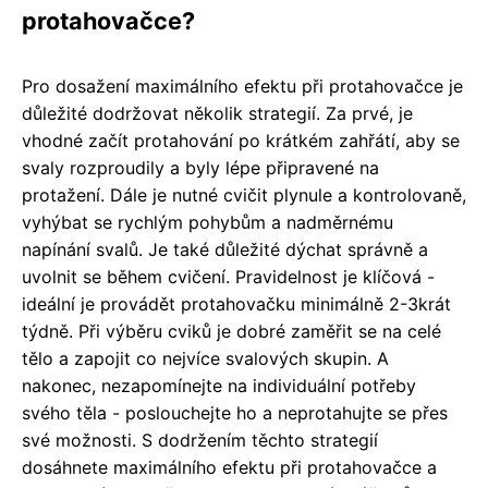
protahovačce?
Pro dosažení maximálního efektu při protahovačce je
důležité dodržovat několik strategií. Za prvé, je
vhodné začít protahování po krátkém zahřátí, aby se
svaly rozproudily a byly lépe připravené na
protažení. Dále je nutné cvičit plynule a kontrolovaně,
vyhýbat se rychlým pohybům a nadměrnému
napínání svalů. Je také důležité dýchat správně a
uvolnit se během cvičení. Pravidelnost je klíčová -
ideální je provádět protahovačku minimálně 2-3krát
týdně. Při výběru cviků je dobré zaměřit se na celé
tělo a zapojit co nejvíce svalových skupin. A
nakonec, nezapomínejte na individuální potřeby
svého těla - poslouchejte ho a neprotahujte se přes
své možnosti. S dodržením těchto strategií
dosáhnete maximálního efektu při protahovačce a