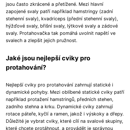
jsou často zkrácené a přetížené. Mezi hlavní
zapojené svaly patří například hamstringy (zadní
stehenní svaly), kvadriceps (přední stehenní svaly),
hýžďové svaly, břišní svaly, lýtkové svaly a zádové
svaly. Protahovačka tak pomáhá uvolnit napětí ve
svalech a zlepšit jejich pružnost.
Jaké jsou nejlepší cviky pro
protahování?
Nejlepší cviky pro protahování zahrnují statické i
dynamické pohyby. Mezi oblíbené statické cviky patří
například protažení hamstringů, předních stehen,
zadního stehna a krku. Dynamické cviky zahrnují
rotace páteře, kyčlí a ramen, jakož i výskoky a dřepy.
Důležité je vybrat cviky, které cílí na svalové skupiny,
které chcete protáhnout, a provádět je správnou