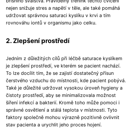
břišního svalstva. Pravidelný trénink těchto cvičení
nejen snižuje stres a napětí v těle, ale také pomáhá
udržovat správnou saturaci kyslíku v krvi a tím
rovnováhu iontů v organismu jako celku.
2. Zlepšení prostředí
Jedním z důležitých cílů při léčbě saturace kyslíkem
je zlepšení prostředí, ve kterém se pacient nachází.
To lze docílit tím, že se zajistí dostatečný přísun
čerstvého vzduchu do místnosti, kde pacient pobývá.
Také je důležité udržovat vysokou úroveň hygieny a
čistoty prostředí, aby se minimalizovala možnost
šíření infekcí a bakterií. Kromě toho může pomoci i
správné osvětlení a stálá teplota v místnosti. Tyto
faktory společně mohou výrazně pozitivně ovlivnit
stav pacienta a urychlit jeho proces hojení.