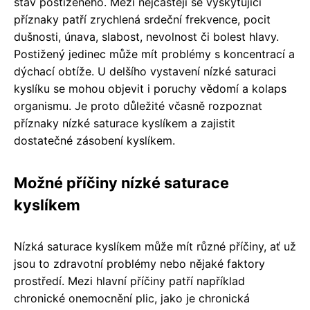
stav postiženého. Mezi nejčastěji se vyskytující
příznaky patří zrychlená srdeční frekvence, pocit
dušnosti, únava, slabost, nevolnost či bolest hlavy.
Postižený jedinec může mít problémy s koncentrací a
dýchací obtíže. U delšího vystavení nízké saturaci
kyslíku se mohou objevit i poruchy vědomí a kolaps
organismu. Je proto důležité včasně rozpoznat
příznaky nízké saturace kyslíkem a zajistit
dostatečné zásobení kyslíkem.
Možné příčiny nízké saturace
kyslíkem
Nízká saturace kyslíkem může mít různé příčiny, ať už
jsou to zdravotní problémy nebo nějaké faktory
prostředí. Mezi hlavní příčiny patří například
chronické onemocnění plic, jako je chronická