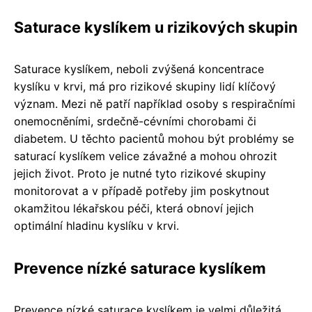
Saturace kyslíkem u rizikových skupin
Saturace kyslíkem, neboli zvýšená koncentrace
kyslíku v krvi, má pro rizikové skupiny lidí klíčový
význam. Mezi ně patří například osoby s respiračními
onemocněními, srdečně-cévními chorobami či
diabetem. U těchto pacientů mohou být problémy se
saturací kyslíkem velice závažné a mohou ohrozit
jejich život. Proto je nutné tyto rizikové skupiny
monitorovat a v případě potřeby jim poskytnout
okamžitou lékařskou péči, která obnoví jejich
optimální hladinu kyslíku v krvi.
Prevence nízké saturace kyslíkem
Prevence nízké saturace kyslíkem je velmi důležitá