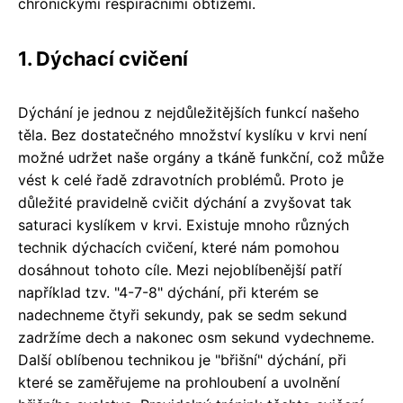
chronickými respiračními obtížemi.
1. Dýchací cvičení
Dýchání je jednou z nejdůležitějších funkcí našeho
těla. Bez dostatečného množství kyslíku v krvi není
možné udržet naše orgány a tkáně funkční, což může
vést k celé řadě zdravotních problémů. Proto je
důležité pravidelně cvičit dýchání a zvyšovat tak
saturaci kyslíkem v krvi. Existuje mnoho různých
technik dýchacích cvičení, které nám pomohou
dosáhnout tohoto cíle. Mezi nejoblíbenější patří
například tzv. "4-7-8" dýchání, při kterém se
nadechneme čtyři sekundy, pak se sedm sekund
zadržíme dech a nakonec osm sekund vydechneme.
Další oblíbenou technikou je "břišní" dýchání, při
které se zaměřujeme na prohloubení a uvolnění