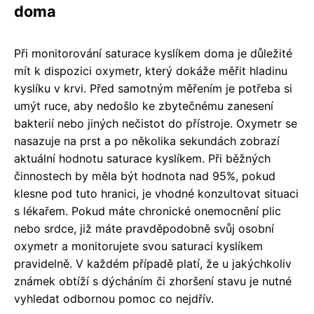
doma
Při monitorování saturace kyslíkem doma je důležité
mít k dispozici oxymetr, který dokáže měřit hladinu
kyslíku v krvi. Před samotným měřením je potřeba si
umýt ruce, aby nedošlo ke zbytečnému zanesení
bakterií nebo jiných nečistot do přístroje. Oxymetr se
nasazuje na prst a po několika sekundách zobrazí
aktuální hodnotu saturace kyslíkem. Při běžných
činnostech by měla být hodnota nad 95%, pokud
klesne pod tuto hranici, je vhodné konzultovat situaci
s lékařem. Pokud máte chronické onemocnění plic
nebo srdce, již máte pravděpodobně svůj osobní
oxymetr a monitorujete svou saturaci kyslíkem
pravidelně. V každém případě platí, že u jakýchkoliv
známek obtíží s dýcháním či zhoršení stavu je nutné
vyhledat odbornou pomoc co nejdřív.