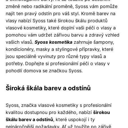
změně nebo radikální proměně, Syoss vám pomůže
najít ten pravý odstín pro váš styl. Kromě barev na
vlasy nabízí Syoss také širokou škálu produktů
vlasové kosmetiky, které doplní vaši péči o vlasy a
pomohou vám udržet zářivou barvu a zdravý vzhled
vašich vlasů.
Syoss kosmetika
zahrnuje šampony,
kondicionéry, masky a stylingové přípravky, které
jsou speciálně vyvinuty pro různé typy vlasů a
potřeby. Dopřejte si profesionální péči o vlasy v
pohodlí domova se značkou Syoss.
Široká škála barev a odstínů
Syoss, značka vlasové kosmetiky s profesionální
kvalitou dostupnou pro každého, nabízí
širokou
škálu barev a odstínů
, které uspokojí i ty
nejnáročnější požadavky. Ať už toužíte po zářivě