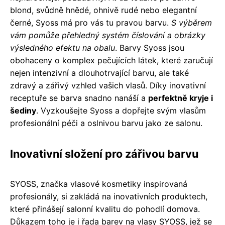
blond, svůdně hnědé, ohnivě rudé nebo elegantní
černé, Syoss má pro vás tu pravou barvu.
S výběrem
vám pomůže přehledný systém číslování a obrázky
výsledného efektu na obalu
. Barvy Syoss jsou
obohaceny o komplex pečujících látek, které zaručují
nejen intenzivní a dlouhotrvající barvu, ale také
zdravý a zářivý vzhled vašich vlasů. Díky inovativní
receptuře se barva snadno nanáší a
perfektně kryje i
šediny
. Vyzkoušejte Syoss a dopřejte svým vlasům
profesionální péči a oslnivou barvu jako ze salonu.
Inovativní složení pro zářivou barvu
SYOSS, značka vlasové kosmetiky inspirovaná
profesionály, si zakládá na inovativních produktech,
které přinášejí salonní kvalitu do pohodlí domova.
Důkazem toho je i řada barev na vlasy SYOSS, jež se