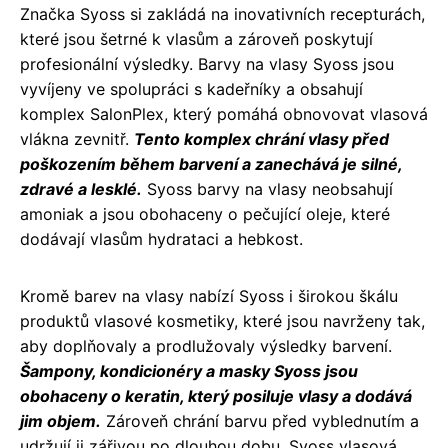
Značka Syoss si zakládá na inovativních recepturách,
které jsou šetrné k vlasům a zároveň poskytují
profesionální výsledky. Barvy na vlasy Syoss jsou
vyvíjeny ve spolupráci s kadeřníky a obsahují
komplex SalonPlex, který pomáhá obnovovat vlasová
vlákna zevnitř.
Tento komplex chrání vlasy před
poškozením během barvení a zanechává je silné,
zdravé a lesklé.
Syoss barvy na vlasy neobsahují
amoniak a jsou obohaceny o pečující oleje, které
dodávají vlasům hydrataci a hebkost.
Kromě barev na vlasy nabízí Syoss i širokou škálu
produktů vlasové kosmetiky, které jsou navrženy tak,
aby doplňovaly a prodlužovaly výsledky barvení.
Šampony, kondicionéry a masky Syoss jsou
obohaceny o keratin, který posiluje vlasy a dodává
jim objem.
Zároveň chrání barvu před vyblednutím a
udržují ji zářivou po dlouhou dobu. Syoss vlasová