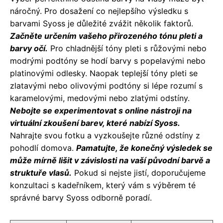
náročný. Pro dosažení co nejlepšího výsledku s
barvami Syoss je důležité zvážit několik faktorů.
Začněte určením vašeho přirozeného tónu pleti a
barvy očí.
Pro chladnější tóny pleti s růžovými nebo
modrými podtóny se hodí barvy s popelavými nebo
platinovými odlesky. Naopak teplejší tóny pleti se
zlatavými nebo olivovými podtóny si lépe rozumí s
karamelovými, medovými nebo zlatými odstíny.
Nebojte se experimentovat s online nástroji na
virtuální zkoušení barev, které nabízí Syoss.
Nahrajte svou fotku a vyzkoušejte různé odstíny z
pohodlí domova.
Pamatujte, že konečný výsledek se
může mírně lišit v závislosti na vaší původní barvě a
struktuře vlasů.
Pokud si nejste jistí, doporučujeme
konzultaci s kadeřníkem, který vám s výběrem té
správné barvy Syoss odborně poradí.