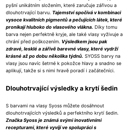
pyšní unikátním složením, které zaručuje zářivou a
dlouhotrvající barvu.
Tajemství spočívá v kombinaci
vysoce kvalitních pigmentů a pečujících látek, které
pronikají hluboko do vlasového vlákna.
Díky tomu
barva nejen perfektně kryje, ale také vlasy vyživuje a
chrání před poškozením.
Výsledkem jsou pak
zdravé, lesklé a zářivě barevné vlasy, které vydrží
krásné až po dobu několika týdnů.
SYOSS barvy na
vlasy jsou navíc šetrné k pokožce hlavy a snadno se
aplikují, takže si s nimi hravě poradí i začátečníci.
Dlouhotrvající výsledky a krytí šedin
S barvami na vlasy Syoss můžete dosáhnout
dlouhotrvajících výsledků a perfektního krytí šedin.
Značka Syoss je známá svými inovativními
recepturami, které vyvíjí ve spolupráci s