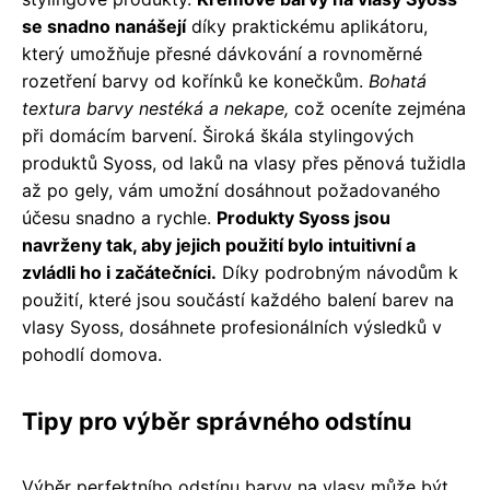
se snadno nanášejí
díky praktickému aplikátoru,
který umožňuje přesné dávkování a rovnoměrné
rozetření barvy od kořínků ke konečkům.
Bohatá
textura barvy nestéká a nekape,
což oceníte zejména
při domácím barvení. Široká škála stylingových
produktů Syoss, od laků na vlasy přes pěnová tužidla
až po gely, vám umožní dosáhnout požadovaného
účesu snadno a rychle.
Produkty Syoss jsou
navrženy tak, aby jejich použití bylo intuitivní a
zvládli ho i začátečníci.
Díky podrobným návodům k
použití, které jsou součástí každého balení barev na
vlasy Syoss, dosáhnete profesionálních výsledků v
pohodlí domova.
Tipy pro výběr správného odstínu
Výběr perfektního odstínu barvy na vlasy může být