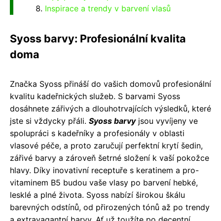
Inspirace a trendy v barvení vlasů
Syoss barvy: Profesionální kvalita
doma
Značka Syoss přináší do vašich domovů profesionální
kvalitu kadeřnických služeb. S barvami Syoss
dosáhnete zářivých a dlouhotrvajících výsledků, které
jste si vždycky přáli.
Syoss barvy
jsou vyvíjeny ve
spolupráci s kadeřníky a profesionály v oblasti
vlasové péče, a proto zaručují perfektní krytí šedin,
zářivé barvy a zároveň šetrné složení k vaší pokožce
hlavy. Díky inovativní receptuře s keratinem a pro-
vitaminem B5 budou vaše vlasy po barvení hebké,
lesklé a plné života. Syoss nabízí širokou škálu
barevných odstínů, od přirozených tónů až po trendy
a extravagantní barvy. Ať už toužíte po decentní