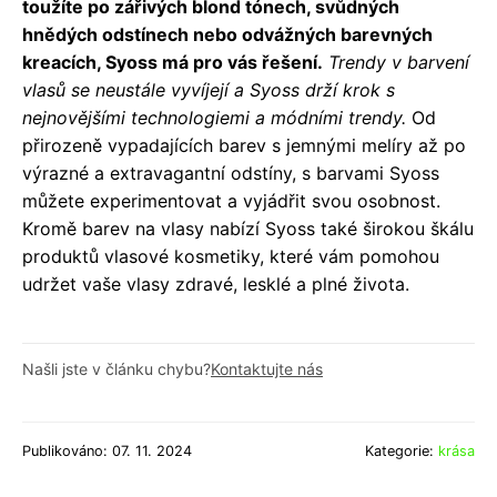
toužíte po zářivých blond tónech, svůdných
hnědých odstínech nebo odvážných barevných
kreacích, Syoss má pro vás řešení.
Trendy v barvení
vlasů se neustále vyvíjejí a Syoss drží krok s
nejnovějšími technologiemi a módními trendy.
Od
přirozeně vypadajících barev s jemnými melíry až po
výrazné a extravagantní odstíny, s barvami Syoss
můžete experimentovat a vyjádřit svou osobnost.
Kromě barev na vlasy nabízí Syoss také širokou škálu
produktů vlasové kosmetiky, které vám pomohou
udržet vaše vlasy zdravé, lesklé a plné života.
Našli jste v článku chybu?
Kontaktujte nás
Publikováno: 07. 11. 2024
Kategorie:
krása