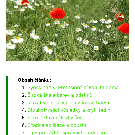
Obsah článku:
Syoss barvy: Profesionální kvalita doma
Široká škála barev a odstínů
Inovativní složení pro zářivou barvu
Dlouhotrvající výsledky a krytí šedin
Šetrné složení k vlasům
Snadná aplikace a použití
Tipy pro výběr správného odstínu