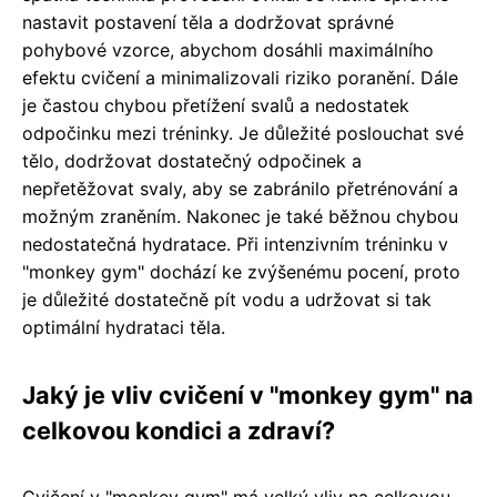
nastavit postavení těla a dodržovat správné
pohybové vzorce, abychom dosáhli maximálního
efektu cvičení a minimalizovali riziko poranění. Dále
je častou chybou přetížení svalů a nedostatek
odpočinku mezi tréninky. Je důležité poslouchat své
tělo, dodržovat dostatečný odpočinek a
nepřetěžovat svaly, aby se zabránilo přetrénování a
možným zraněním. Nakonec je také běžnou chybou
nedostatečná hydratace. Při intenzivním tréninku v
"monkey gym" dochází ke zvýšenému pocení, proto
je důležité dostatečně pít vodu a udržovat si tak
optimální hydrataci těla.
Jaký je vliv cvičení v "monkey gym" na
celkovou kondici a zdraví?
Cvičení v "monkey gym" má velký vliv na celkovou