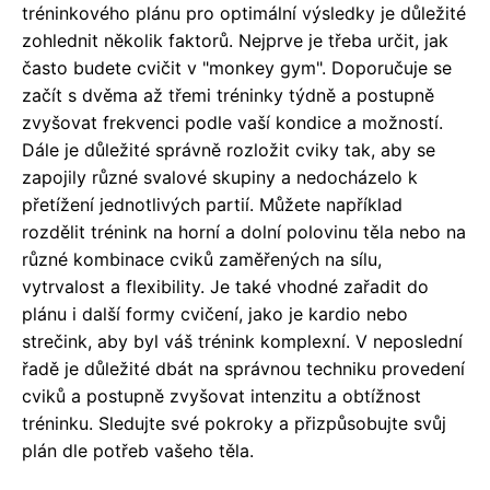
tréninkového plánu pro optimální výsledky je důležité
zohlednit několik faktorů. Nejprve je třeba určit, jak
často budete cvičit v "monkey gym". Doporučuje se
začít s dvěma až třemi tréninky týdně a postupně
zvyšovat frekvenci podle vaší kondice a možností.
Dále je důležité správně rozložit cviky tak, aby se
zapojily různé svalové skupiny a nedocházelo k
přetížení jednotlivých partií. Můžete například
rozdělit trénink na horní a dolní polovinu těla nebo na
různé kombinace cviků zaměřených na sílu,
vytrvalost a flexibility. Je také vhodné zařadit do
plánu i další formy cvičení, jako je kardio nebo
strečink, aby byl váš trénink komplexní. V neposlední
řadě je důležité dbát na správnou techniku provedení
cviků a postupně zvyšovat intenzitu a obtížnost
tréninku. Sledujte své pokroky a přizpůsobujte svůj
plán dle potřeb vašeho těla.