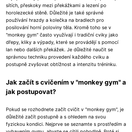
sítích, přeskoky mezi překážkami a lezení po
horolezecké stěně. Důležité je také správné
používání hrazdy a kolečka na bradlech pro
posilování horní poloviny těla. Kromě toho se v
"monkey gym" často využívají i tradiční cviky jako
dřepy, kliky a výpady, které se provádějí s pomocí
lan nebo dalších překážek. Je důležité naučit se
správnou techniku provedení každého cviku a
postupně zvyšovat obtížnost a intenzitu tréninku.
Jak začít s cvičením v "monkey gym" a
jak postupovat?
Pokud se rozhodnete začít cvičit v "monkey gym", je
důležité začít postupně a s ohledem na svou
fyzickou kondici. Nejprve se seznamte s prostředím a
vybavením gymu, abyste se cítili pohodlně. Poté si