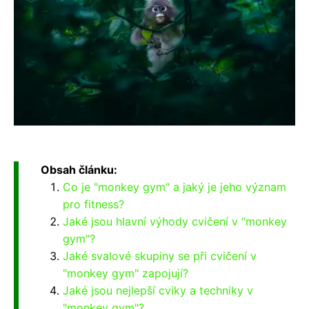
Obsah článku:
Co je "monkey gym" a jaký je jeho význam
pro fitness?
Jaké jsou hlavní výhody cvičení v "monkey
gym"?
Jaké svalové skupiny se při cvičení v
"monkey gym" zapojují?
Jaké jsou nejlepší cviky a techniky v
"monkey gym"?