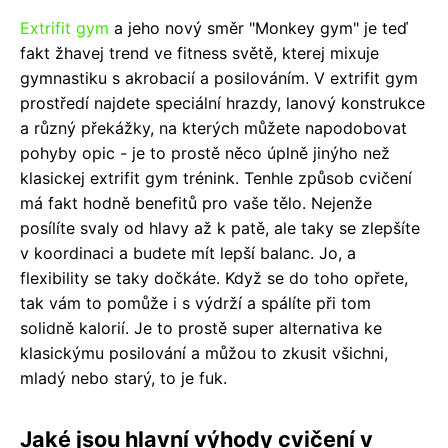
Extrifit gym
a jeho nový směr "Monkey gym" je teď
fakt žhavej trend ve fitness světě, kterej mixuje
gymnastiku s akrobacií a posilováním. V extrifit gym
prostředí najdete speciální hrazdy, lanový konstrukce
a různý překážky, na kterých můžete napodobovat
pohyby opic - je to prostě něco úplně jinýho než
klasickej extrifit gym trénink. Tenhle způsob cvičení
má fakt hodně benefitů pro vaše tělo. Nejenže
posílíte svaly od hlavy až k patě, ale taky se zlepšíte
v koordinaci a budete mít lepší balanc. Jo, a
flexibility se taky dočkáte. Když se do toho opřete,
tak vám to pomůže i s výdrží a spálíte při tom
solidně kalorií. Je to prostě super alternativa ke
klasickýmu posilování a můžou to zkusit všichni,
mladý nebo starý, to je fuk.
Jaké jsou hlavní výhody cvičení v