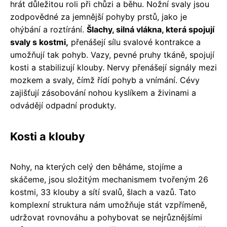
hrát důležitou roli při chůzi a běhu. Nožní svaly jsou
zodpovědné za jemnější pohyby prstů, jako je
ohýbání a roztírání.
Šlachy, silná vlákna, která spojují
svaly s kostmi,
přenášejí sílu svalové kontrakce a
umožňují tak pohyb. Vazy, pevné pruhy tkáně, spojují
kosti a stabilizují klouby. Nervy přenášejí signály mezi
mozkem a svaly, čímž řídí pohyb a vnímání. Cévy
zajišťují zásobování nohou kyslíkem a živinami a
odvádějí odpadní produkty.
Kosti a klouby
Nohy, na kterých celý den běháme, stojíme a
skáčeme, jsou složitým mechanismem tvořeným 26
kostmi, 33 klouby a sítí svalů, šlach a vazů. Tato
komplexní struktura nám umožňuje stát vzpřímeně,
udržovat rovnováhu a pohybovat se nejrůznějšími