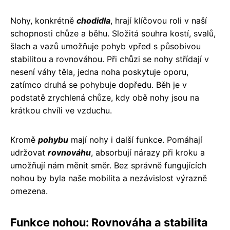
Nohy, konkrétně
chodidla
, hrají klíčovou roli v naší
schopnosti chůze a běhu. Složitá souhra kostí, svalů,
šlach a vazů umožňuje pohyb vpřed s působivou
stabilitou a rovnováhou. Při chůzi se nohy střídají v
nesení váhy těla, jedna noha poskytuje oporu,
zatímco druhá se pohybuje dopředu. Běh je v
podstatě zrychlená chůze, kdy obě nohy jsou na
krátkou chvíli ve vzduchu.
Kromě
pohybu
mají nohy i další funkce. Pomáhají
udržovat
rovnováhu
, absorbují nárazy při kroku a
umožňují nám měnit směr. Bez správně fungujících
nohou by byla naše mobilita a nezávislost výrazně
omezena.
Funkce nohou: Rovnováha a stabilita