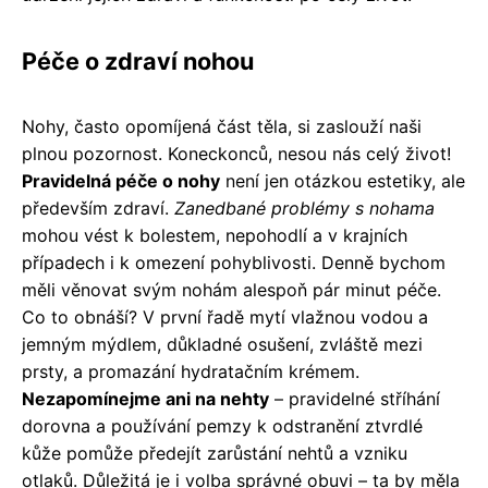
Péče o zdraví nohou
Nohy, často opomíjená část těla, si zaslouží naši
plnou pozornost. Koneckonců, nesou nás celý život!
Pravidelná péče o nohy
není jen otázkou estetiky, ale
především zdraví.
Zanedbané problémy s nohama
mohou vést k bolestem, nepohodlí a v krajních
případech i k omezení pohyblivosti. Denně bychom
měli věnovat svým nohám alespoň pár minut péče.
Co to obnáší? V první řadě mytí vlažnou vodou a
jemným mýdlem, důkladné osušení, zvláště mezi
prsty, a promazání hydratačním krémem.
Nezapomínejme ani na nehty
– pravidelné stříhání
dorovna a používání pemzy k odstranění ztvrdlé
kůže pomůže předejít zarůstání nehtů a vzniku
otlaků. Důležitá je i volba správné obuvi – ta by měla