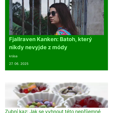
Fjallraven Kanken: Batoh, který
nikdy nevyjde z módy
krása
27. 06. 2025
Zubní kaz: Jak se vyhnout této nepříjemné