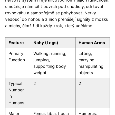
nervový systém hraje klíčovou roli v jejich funkčnosti,
umožňuje nám cítit povrch pod chodidly, udržovat
rovnováhu a samozřejmě se pohybovat. Nervy
vedoucí do nohou a z nich přenášejí signály z mozku
a míchy, čímž řídí každý krok, který uděláme.
Feature
Nohy (Legs)
Human Arms
Primary
Walking, running,
Lifting,
Function
jumping,
carrying,
supporting body
manipulating
weight
objects
Typical
2
2
Number
in
Humans
Major
Femur, tibia, fibula
Humerus,