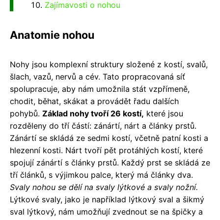
Zajímavosti o nohou
Anatomie nohou
Nohy jsou komplexní struktury složené z kostí, svalů,
šlach, vazů, nervů a cév. Tato propracovaná síť
spolupracuje, aby nám umožnila stát vzpřímeně,
chodit, běhat, skákat a provádět řadu dalších
pohybů.
Základ nohy tvoří 26 kostí,
které jsou
rozděleny do tří částí: zánártí, nárt a články prstů.
Zánártí se skládá ze sedmi kostí, včetně patní kosti a
hlezenní kosti. Nárt tvoří pět protáhlých kostí, které
spojují zánártí s články prstů. Každý prst se skládá ze
tří článků, s výjimkou palce, který má články dva.
Svaly nohou se dělí na svaly lýtkové a svaly nožní.
Lýtkové svaly, jako je například lýtkový sval a šikmý
sval lýtkový, nám umožňují zvednout se na špičky a