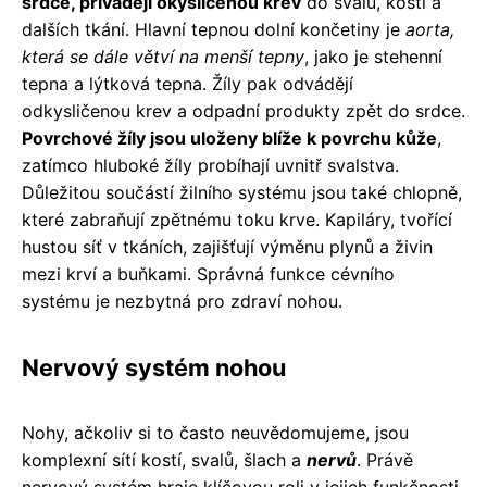
srdce, přivádějí okysličenou krev
do svalů, kostí a
dalších tkání. Hlavní tepnou dolní končetiny je
aorta,
která se dále větví na menší tepny
, jako je stehenní
tepna a lýtková tepna. Žíly pak odvádějí
odkysličenou krev a odpadní produkty zpět do srdce.
Povrchové žíly jsou uloženy blíže k povrchu kůže
,
zatímco hluboké žíly probíhají uvnitř svalstva.
Důležitou součástí žilního systému jsou také chlopně,
které zabraňují zpětnému toku krve. Kapiláry, tvořící
hustou síť v tkáních, zajišťují výměnu plynů a živin
mezi krví a buňkami. Správná funkce cévního
systému je nezbytná pro zdraví nohou.
Nervový systém nohou
Nohy, ačkoliv si to často neuvědomujeme, jsou
komplexní sítí kostí, svalů, šlach a
nervů
. Právě