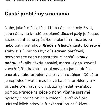
Časté problémy s nohama
Nohy, jakožto část těla, která nás nese celý život,
jsou náchylné k řadě problémů.
Bolest paty
je častou
stížností, ať už je způsobena plantární fasciitidou
nebo patní ostruhou.
Křeče v lýtkách
, často bolestivé
stahy svalů, mohou být důsledkem přetížení,
dehydratace nebo nedostatku minerálů.
Otoky
nohou
, ačkoliv někdy banální, mohou signalizovat i
závažnější zdravotní problémy jako jsou srdeční
choroby nebo problémy s krevním oběhem. Důležité
je nepodceňovat ani zdánlivě banální problémy a v
případě přetrvávajících obtíží vyhledat lékařskou
pomoc. Pravidelná péče o nohy, včetně správné
hygieny, vhodné obuvi a cvičení, je klíčová pro
udržení jejich zdraví a funkčnosti po celý život.