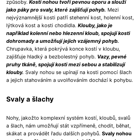
způsoby.
Kosti nohou tvoří pevnou oporu a slouží
jako páky pro svaly, které zajišťují pohyb.
Mezi
nejvýznamnější kosti patří stehenní kost, holenní kost,
lýtková kost a kosti chodidla.
Klouby, jako je
například kolenní nebo hlezenní kloub, spojují kosti
dohromady a umožňují jejich vzájemný pohyb.
Chrupavka, která pokrývá konce kostí v kloubu,
zajišťuje hladký a bezbolestný pohyb.
Vazy, pevné
pruhy tkáně, spojují kosti mezi sebou a stabilizují
klouby.
Svaly nohou se upínají na kosti pomocí šlach
a jejich stahováním a uvolňováním dochází k pohybu.
Svaly a šlachy
Nohy, jakožto komplexní systém kostí, kloubů, svalů
a šlach, nám umožňují stát vzpřímeně, chodit, běhat,
skákat a provádět řadu dalších pohybů.
Svaly nohou