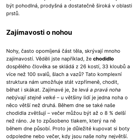
být pohodlná, prodyšná a dostatečně široká v oblasti
prstů.
Zajímavosti o nohou
Nohy, často opomíjená část těla, skrývají mnoho
zajímavostí. Věděli jste například, že
chodidlo
dospělého člověka se skládá z 26 kostí, 33 kloubů a
více než 100 svalů, šlach a vazů? Tato komplexní
struktura nám umožňuje stát vzpřímeně, chodit,
běhat i skákat. Zajímavé je, že
levá a pravá noha
nebývají stejně velké
– u většiny lidí je jedna noha o
něco větší než druhá. Během dne se také naše
chodidla zvětšují – večer můžou být až o 8 % delší
než ráno. Je to způsobeno tlakem, který na ně
během dne působí. Proto je důležité kupovat si boty
odpoledne nebo večer, kdy jsou naše nohy největší.