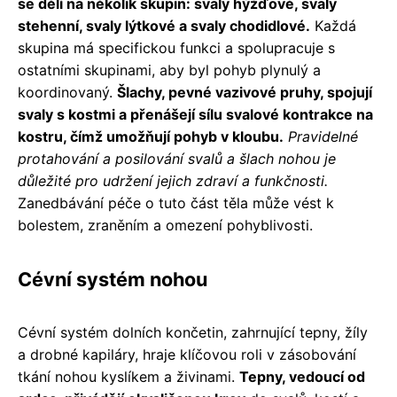
se dělí na několik skupin: svaly hýžďové, svaly
stehenní, svaly lýtkové a svaly chodidlové.
Každá
skupina má specifickou funkci a spolupracuje s
ostatními skupinami, aby byl pohyb plynulý a
koordinovaný.
Šlachy, pevné vazivové pruhy, spojují
svaly s kostmi a přenášejí sílu svalové kontrakce na
kostru, čímž umožňují pohyb v kloubu.
Pravidelné
protahování a posilování svalů a šlach nohou je
důležité pro udržení jejich zdraví a funkčnosti.
Zanedbávání péče o tuto část těla může vést k
bolestem, zraněním a omezení pohyblivosti.
Cévní systém nohou
Cévní systém dolních končetin, zahrnující tepny, žíly
a drobné kapiláry, hraje klíčovou roli v zásobování
tkání nohou kyslíkem a živinami.
Tepny, vedoucí od