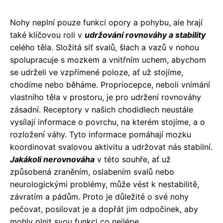
Nohy neplní pouze funkci opory a pohybu, ale hrají
také klíčovou roli v
udržování rovnováhy a stability
celého těla. Složitá síť svalů, šlach a vazů v nohou
spolupracuje s mozkem a vnitřním uchem, abychom
se udrželi ve vzpřímené poloze, ať už stojíme,
chodíme nebo běháme. Propriocepce, neboli vnímání
vlastního těla v prostoru, je pro udržení rovnováhy
zásadní. Receptory v našich chodidlech neustále
vysílají informace o povrchu, na kterém stojíme, a o
rozložení váhy. Tyto informace pomáhají mozku
koordinovat svalovou aktivitu a udržovat nás stabilní.
Jakákoli nerovnováha
v této souhře, ať už
způsobená zraněním, oslabením svalů nebo
neurologickými problémy, může vést k nestabilitě,
závratím a pádům. Proto je důležité o své nohy
pečovat, posilovat je a dopřát jim odpočinek, aby
mohly plnit svou funkci co nejlépe.